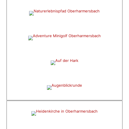
Hademar Waldwichtel
SPIEL UND SPASS
Adventure Minigolf
FERNWANDERN UND EINKEHREN
Auf der Hark
AUSSICHT UND GENUSS
Naturpark Augenblick
MYSTISCHES FELSENMEER
Heidenkirche
PREMIUMWANDERN
Harmersbacher Vesperweg