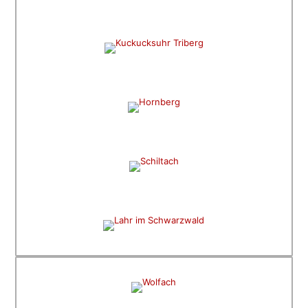
REKORD UND ERLEBNIS
Weltgrößte Kuckucksuhr
THEATER UND WIRKLICHKEIT
Freilichtbühne Hornberg
FACHWERK UND FLÖSSEREI
Schiltach
TOR ZUM SCHWARZWALD
Lahr
SHOPPEN UND ERLEBEN
Wolfach
ELSASS