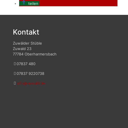
teilen
Kontakt
Zuwälder Stüble
Zuwald 23
77784 Oberharmersbach
07837 480
07837 9220738
info@zuwald.de