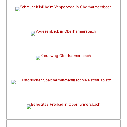
WANDERN MIT WEITBLICK
Vogesenblick
WANDERN UND BESINNEN
Kreuzweg
TRADITION UND HISTORISCHES
Historischer Speicher
SCHWIMMEN UND SPASS
Beheiztes Freibad
REGIONAL EINKAUFEN
Zeller Städtlemarkt